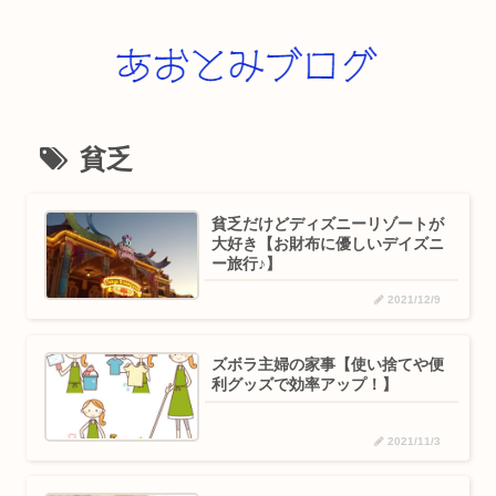
貧乏
貧乏だけどディズニーリゾートが
大好き【お財布に優しいデイズニ
ー旅行♪】
2021/12/9
ズボラ主婦の家事【使い捨てや便
利グッズで効率アップ！】
2021/11/3